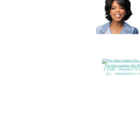
The New Lesbian Sex B
￥ 2,183 （Amazonプ
なし （Amazonポイン