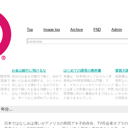
Top
Image log
Archive
FND
Admin
お金は銀行に預けるな
はじめての課長の教科書
貧困大
門数学研
自分のお金を労働力で稼ぐ、自分で
本書は「日本初(そしておそらく世
貧困層は
写真集で
稼いだお金を消費する、というやり
界初)の中間管理職の入門書」で
尋常なら
ノクロフ
方にはとても慣れているのですが、
す。マネジメントやリーダーシップ
落してい
の世界か
自分で稼いだお金を消費という形で
には多くの良書がありますが、中間
化の足元
きそう。
はなく投資をするという考え方に
管理職に向けた書籍は今までほとん
いやられ
は、今一つなじみ切れていません。
どありませんでした。
の現状を
分...
日本ではなじみは薄いがアメリカの和田アキ子的存在、TV司会者オプラの