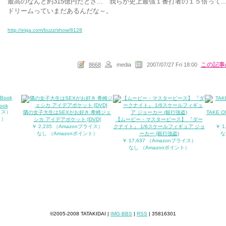
最高のなんと約315億円だとさ... 我らが史上最強１番打者の１５倍って.
ドリームっていまだあるんだな～。
http://eiga.com/buzz/show/8128
この記事
8668
media
2007/07/27 Fri 18:00
ook
ライス）
隣の女子大生はSEXがお好き 希崎ジェ
TAKE 
ト）
シカ アイデアポケット [DVD]
【ムービー・マスターピース】 『ダー
￥ 2,235 （Amazonプライス）
クナイト』 1/6スケールフィギュア ジョ
￥ 1
なし （Amazonポイント）
ーカー (銀行強盗)
な
￥ 17,637 （Amazonプライス）
なし （Amazonポイント）
©2005-2008 TATAKIDAI |
IMG-BBS
|
RSS
|
35816301