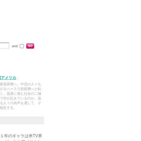
and
国アメリカ
最貧困層へ、中流の人々も
ざるペースで貧困層へと転
く。急激に進む社会の二極
で何が起きているのか。追
る人々の肉声を通して、そ
報告する。
１年のギャラは米TV界