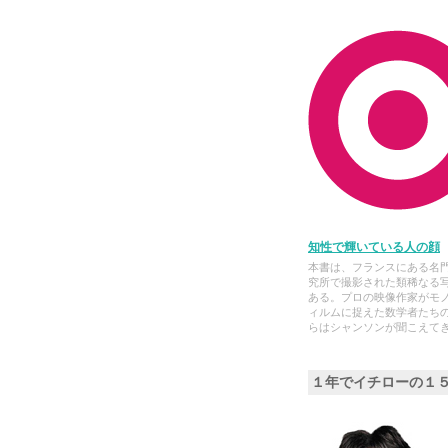
知性で輝いている人の顔
本書は、フランスにある名
究所で撮影された類稀なる
ある。プロの映像作家がモ
ィルムに捉えた数学者たち
らはシャンソンが聞こえて
１年でイチローの１５年