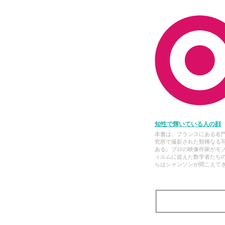
知性で輝いている人の顔
本書は、フランスにある名
究所で撮影された類稀なる
ある。プロの映像作家がモ
ィルムに捉えた数学者たち
らはシャンソンが聞こえて