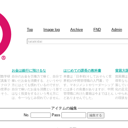
Top
Image log
Archive
FND
Admin
お金は銀行に預けるな
はじめての課長の教科書
貧困大
門数学研
自分のお金を労働力で稼ぐ、自分で
本書は「日本初(そしておそらく世
貧困層は
写真集で
稼いだお金を消費する、というやり
界初)の中間管理職の入門書」で
尋常なら
ノクロフ
方にはとても慣れているのですが、
す。マネジメントやリーダーシップ
落してい
の世界か
自分で稼いだお金を消費という形で
には多くの良書がありますが、中間
化の足元
きそう。
はなく投資をするという考え方に
管理職に向けた書籍は今までほとん
いやられ
は、今一つなじみ切れていません。
どありませんでした。
の現状を
アイテムの編集
No.
Pass