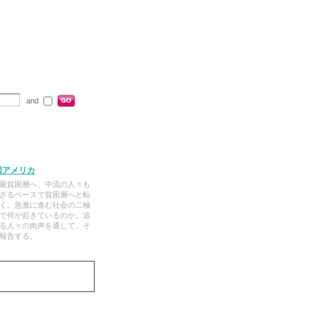
and
国アメリカ
最貧困層へ、中流の人々も
ざるペースで貧困層へと転
く。急激に進む社会の二極
で何が起きているのか。追
る人々の肉声を通して、そ
報告する。