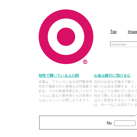
Top
Imag
知性で輝いている人の顔
お金は銀行に預けるな
本書は、フランスにある名門数学研
自分のお金を労働力で稼ぐ
究所で撮影された類稀なる写真集で
稼いだお金を消費する、と
ある。プロの映像作家がモノクロフ
方にはとても慣れているの
ィルムに捉えた数学者たちの世界か
自分で稼いだお金を消費と
らはシャンソンが聞こえてきそう。
はなく投資をするという考
は、今一つなじみ切れてい
No.