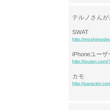
テルノさんが
SWAT
http://moshimode
iPhoneユーザ
http://tsuten.co
カモ
http://garactor.c