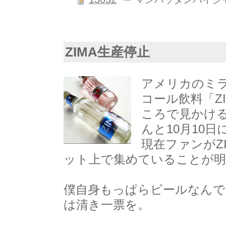
ZIMA生産停止
アメリカのミ
コール飲料「Z
ころで見かけ
んと10月10
現在ファンがZ
ット上で集めていることが
僕自身もっぱらビールなんで
は清き一票を。