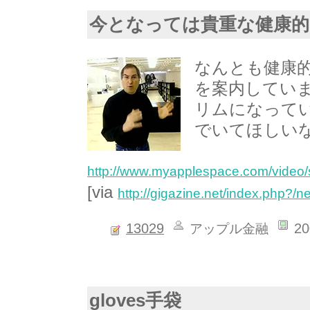
今となっては貴重な健康
なんとも健康
を案内してい
リムになって
でいてほしい
http://www.myapplespace.com/video/
[via
http://gigazine.net/index.php?/
13029
20
アップル金融
gloves手袋