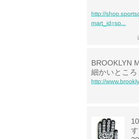
http://shop.sport
mart_id=sp...
BROOKLYN
細かいところ
http://www.brookl
1
す