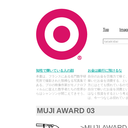
Top
Imag
知性で輝いている人の顔
お金は銀行に預けるな
本書は、フランスにある名門数学研
自分のお金を労働力で稼ぐ
究所で撮影された類稀なる写真集で
稼いだお金を消費する、と
ある。プロの映像作家がモノクロフ
方にはとても慣れているの
ィルムに捉えた数学者たちの世界か
自分で稼いだお金を消費と
らはシャンソンが聞こえてきそう。
はなく投資をするという考
は、今一つなじみ切れてい
MUJI AWARD 03
>MUJI AWA