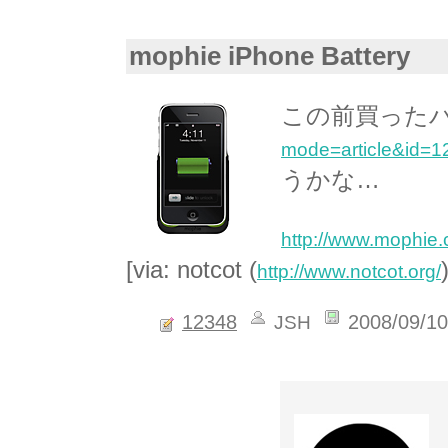
mophie iPhone Battery
この前買ったバ
mode=article&id=1
うかな…
http://www.mophie.
[via: notcot (
http://www.notcot.org/
12348
2008/09/1
JSH