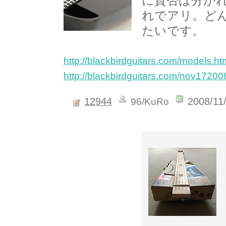
に賛否は分か
れでアリ。ど
たいです。
http://blackbirdguitars.com/models.ht
http://blackbirdguitars.com/nov17200
12944
2008/11
96/KuRo