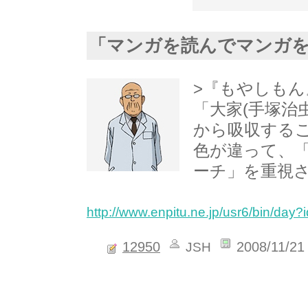
「マンガを読んでマンガ
>『もやしも
「大家(手塚治
から吸収する
色が違って、
ーチ」を重視
http://www.enpitu.ne.jp/usr6/bin/d
12950
2008/11/21
JSH