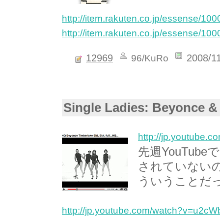
http://item.rakuten.co.jp/essense/10
http://item.rakuten.co.jp/essense/10
12969
2008/1
96/KuRo
Single Ladies: Beyonce &
http://jp.youtube
先週YouTu
されていない
ういうことだ
http://jp.youtube.com/watch?v=u2c