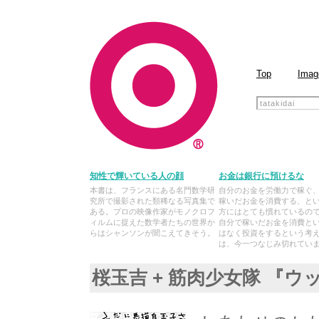
Top
Imag
知性で輝いている人の顔
お金は銀行に預けるな
本書は、フランスにある名門数学研
自分のお金を労働力で稼ぐ
究所で撮影された類稀なる写真集で
稼いだお金を消費する、と
ある。プロの映像作家がモノクロフ
方にはとても慣れているの
ィルムに捉えた数学者たちの世界か
自分で稼いだお金を消費と
らはシャンソンが聞こえてきそう。
はなく投資をするという考
は、今一つなじみ切れてい
桜玉吉 + 筋肉少女隊 『